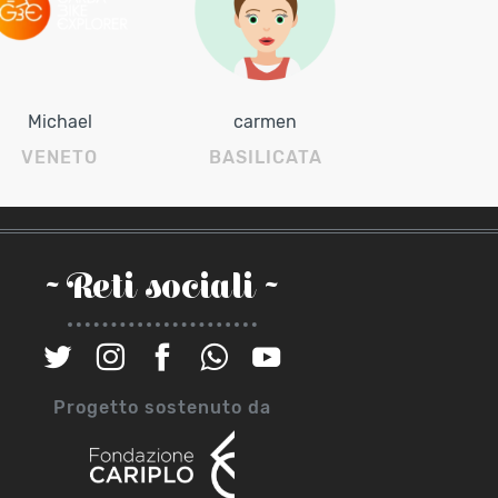
Michael
carmen
VENETO
BASILICATA
~ Reti sociali ~
Progetto sostenuto da