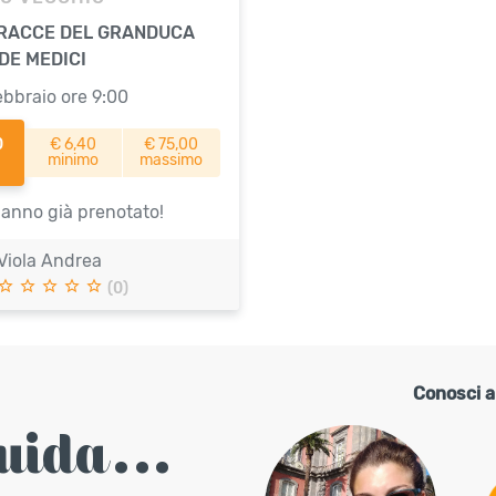
TRACCE DEL GRANDUCA
DE MEDICI
ebbraio ore 9:00
0
€ 6,40
€ 75,00
minimo
massimo
anno già prenotato!
Viola Andrea
(0)
Conosci a
uida...