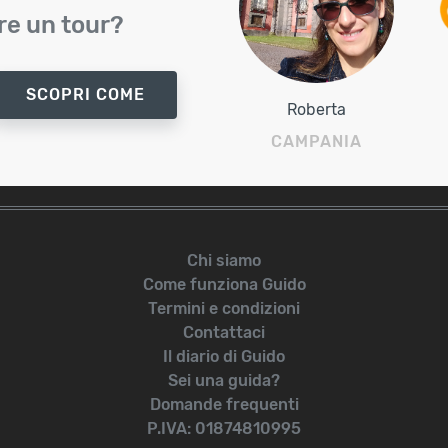
e un tour?
SCOPRI COME
Roberta
CAMPANIA
Chi siamo
Come funziona Guido
Termini e condizioni
Contattaci
Il diario di Guido
Sei una guida?
Domande frequenti
P.IVA: 01874810995