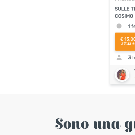
SULLE 
COSIMO 
1 f
€ 15,0
attuale
3
h
Sono una g