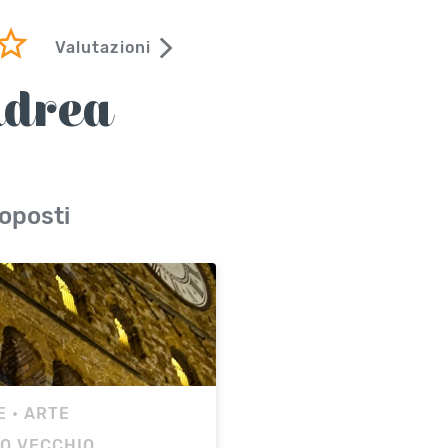
Valutazioni
ndrea
oposti
E
• ARTE
O VECCHIO