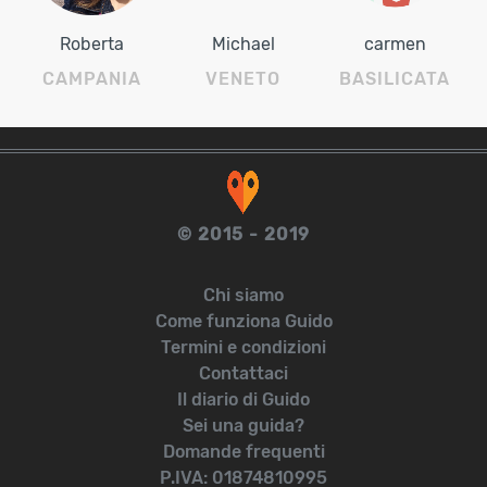
Roberta
Michael
carmen
CAMPANIA
VENETO
BASILICATA
© 2015 - 2019
Chi siamo
Come funziona Guido
Termini e condizioni
Contattaci
Il diario di Guido
Sei una guida?
Domande frequenti
P.IVA: 01874810995