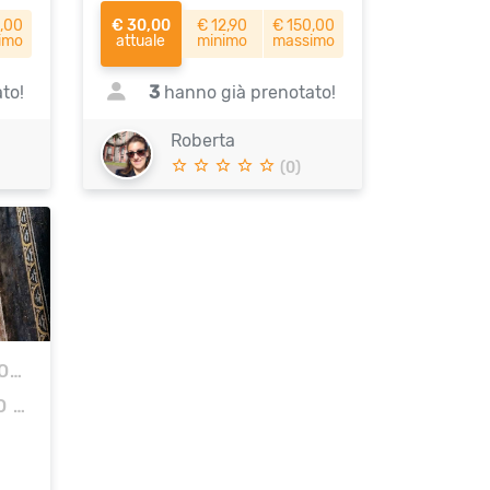
,00
€ 30,00
€ 12,90
€ 150,00
imo
attuale
minimo
massimo
to!
3
hanno già prenotato!
Roberta
(0)
IA
PARCO ARCHEOLOGICO DI POMPEI