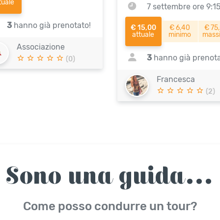
tuale
7 settembre ore 9:1
3
hanno già prenotato!
€ 15,00
€ 6,40
€ 75
attuale
minimo
mass
Associazione
3
hanno già prenota
(0)
Francesca
(2)
Sono una guida...
Come posso condurre un tour?