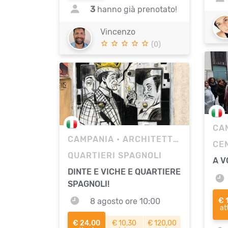
3
hanno già prenotato!
Vincenzo
(0)
CA
CAMPANIA
• ARCHITETTURA
QUARTIERI SPAGNOLI
A V
DINTE E VICHE E QUARTIERE
SPAGNOLI!
8 agosto ore 10:00
€ 
at
€ 24,00
€ 10,30
€ 120,00