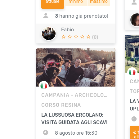
attuale
minimo
massimo
3
hanno già prenotato!
Fabio
(0)
CA
CAMPANIA
• ARCHEOLOGIA
LA 
CORSO RESINA
OPL
LA LUSSUOSA ERCOLANO:
VISITA GUIDATA AGLI SCAVI
8 agosto ore 15:30
€ 
at