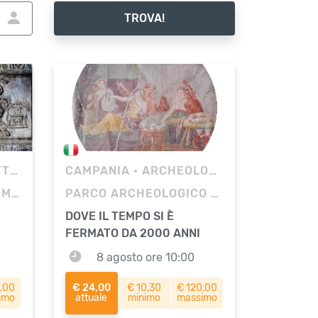
TROVA!
RA
CAMPANIA
• ARCHEOLOGIA
COMPLESSO DI SANTA MARIA LA NOVA
PARCO ARCHEOLOGICO DI POMPEI
DOVE IL TEMPO SI È
FERMATO DA 2000 ANNI
8 agosto ore 10:00
,00
€ 24,00
€ 10,30
€ 120,00
imo
attuale
minimo
massimo