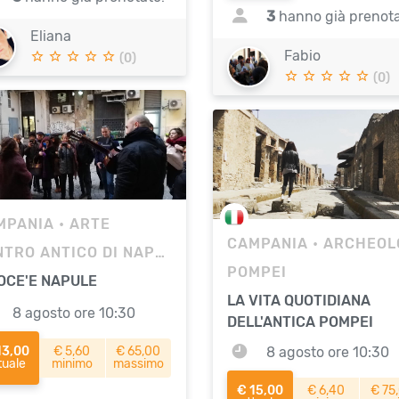
3
hanno già prenota
Eliana
Fabio
(0)
(0)
MPANIA
• ARTE
CAMPANIA
• ARCHEOLOG
CENTRO ANTICO DI NAPOLI
POMPEI
OCE'E NAPULE
LA VITA QUOTIDIANA
8 agosto ore 10:30
DELL'ANTICA POMPEI
13,00
€ 5,60
€ 65,00
8 agosto ore 10:30
tuale
minimo
massimo
€ 15,00
€ 6,40
€ 75