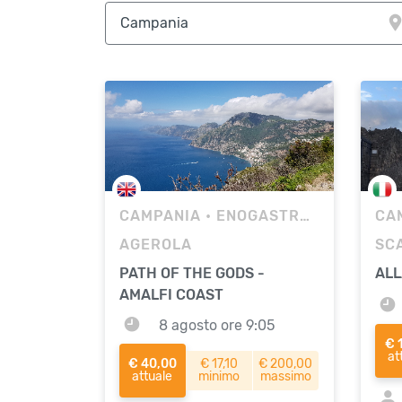
CAMPANIA
• ENOGASTRONOMICO
CA
AGEROLA
PATH OF THE GODS -
ALL
AMALFI COAST
8 agosto ore 9:05
€ 
at
€ 40,00
€ 17,10
€ 200,00
attuale
minimo
massimo