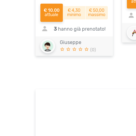
at
€ 10,00
€ 4,30
€ 50,00
attuale
minimo
massimo
3
hanno già prenotato!
Giuseppe
(0)