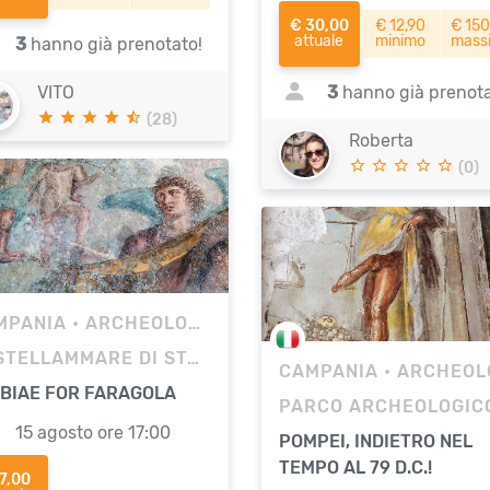
€ 30,00
€ 12,90
€ 150
attuale
minimo
mass
3
hanno già prenotato!
VITO
3
hanno già prenota
(28)
Roberta
(0)
MPANIA
• ARCHEOLOGIA
CASTELLAMMARE DI STABIA (NA) - SCAVI ARCHEOLOGICI
CAMPANIA
• ARCHEOLOG
BIAE FOR FARAGOLA
15 agosto ore 17:00
POMPEI, INDIETRO NEL
TEMPO AL 79 D.C.!
7,00