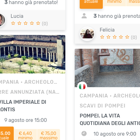
attuale
minimo
mass
3
hanno già prenotato!
Lucia
3
hanno già prenota
(0)
Felicia
(0)
MPANIA
• ARCHEOLOGIA
TORRE ANNUNZIATA (NA) | SCAVI DI OPLONTIS
CAMPANIA
• ARCHEOLOG
VILLA IMPERIALE DI
SCAVI DI POMPEI
ONTIS
POMPEI. LA VITA
9 agosto ore 15:00
QUOTIDIANA DEGLI ANTI
ROMANI
15,00
€ 6,40
€ 75,00
10 agosto ore 9:00
tuale
minimo
massimo