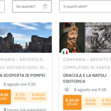
MPANIA
• ARCHEOLOGIA
CAMPANIA
• ARCHITETTU
SCAVI ARCHEOLOGICI DI POMPEI
A SCOPERTA DI POMPEI
DRACULA E LA NAPOLI
ESOTERICA
8 agosto ore 9:30
8 agosto ore 9:30
18,00
€ 7,70
€ 90,00
tuale
minimo
massimo
€ 20,00
€ 8,60
€ 100
attuale
minimo
mass
3
hanno già prenotato!