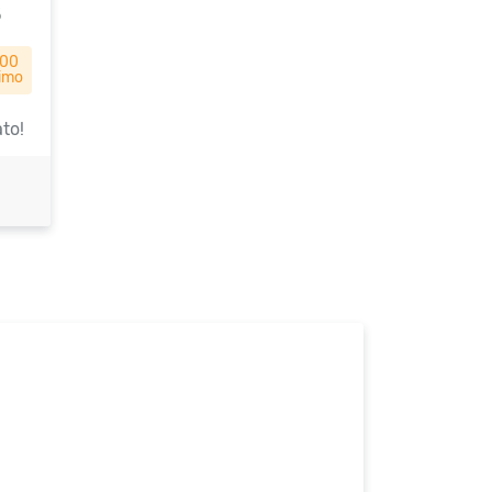
5
,00
imo
to!