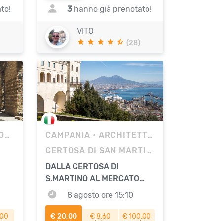
to!
3
hanno già prenotato!
VITO
(28)
IA
CAMPANIA
• ARCHITETTURA
CERTOSA DI SAN MARTINO
DALLA CERTOSA DI
S.MARTINO AL MERCATO
STORICO
8 agosto ore 15:10
,00
€ 20,00
€ 8,60
€ 100,00