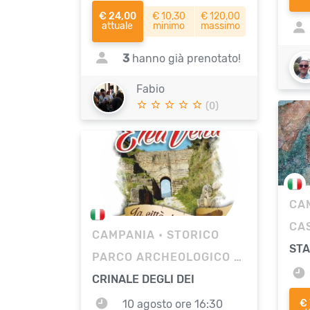
€ 24,00
€ 10,30
€ 120,00
attuale
minimo
massimo
3
hanno già prenotato!
Fabio
(0)
CA
CAMPANIA
• STORICO
STA
PARCO ARCHEOLOGICO DI ELEA VELIA
CRINALE DEGLI DEI
10 agosto ore 16:30
€ 