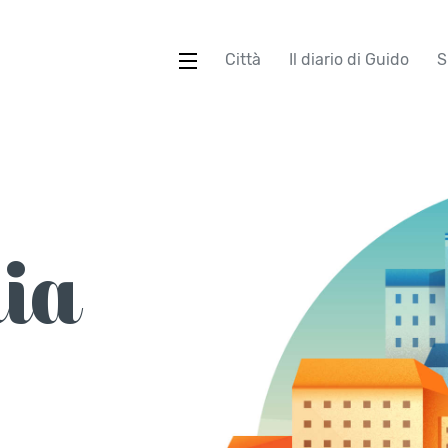
Città
Il diario di Guido
S
ia