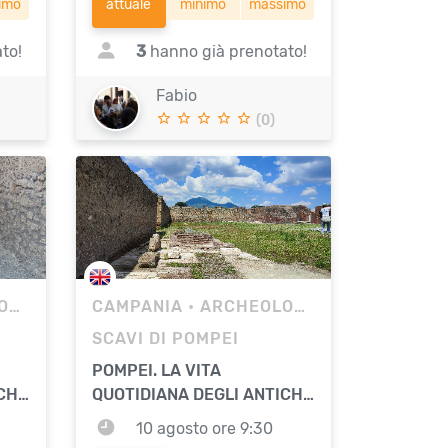
imo
attuale
minimo
massimo
to!
3
hanno già prenotato!
Fabio
(0)
IA
CAMPANIA
• ARCHEOLOGIA
SCAVI DI POMPEI
POMPEI. LA VITA
CHI
QUOTIDIANA DEGLI ANTICHI
ROMANI
10 agosto ore 9:30