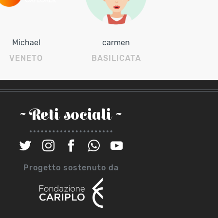
Michael
carmen
VENETO
BASILICATA
~ Reti sociali ~
Progetto sostenuto da