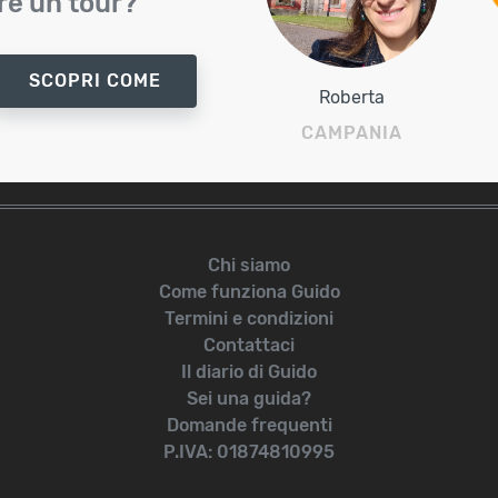
e un tour?
SCOPRI COME
Roberta
CAMPANIA
Chi siamo
Come funziona Guido
Termini e condizioni
Contattaci
Il diario di Guido
Sei una guida?
Domande frequenti
P.IVA: 01874810995