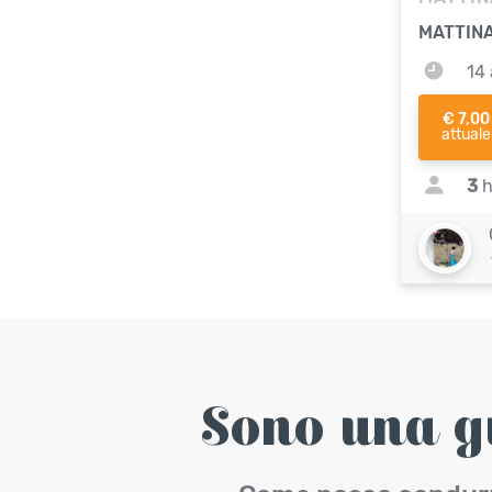
MATTIN
14 
€ 7,00
attuale
3
h
Sono una g