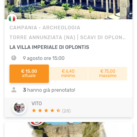
CAMPANIA
• ARCHEOLOGIA
TORRE ANNUNZIATA (NA) | SCAVI DI OPLONTIS
LA VILLA IMPERIALE DI OPLONTIS
9 agosto ore 15:00
€ 15,00
€ 6,40
€ 75,00
attuale
minimo
massimo
3
hanno già prenotato!
VITO
(28)