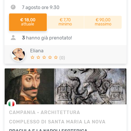
7 agosto ore 9:30
€ 18,00
€ 7,70
€ 90,00
attuale
minimo
massimo
3
hanno già prenotato!
Eliana
(0)
CAMPANIA
• ARCHITETTURA
COMPLESSO DI SANTA MARIA LA NOVA