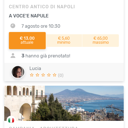
CENTRO ANTICO DI NAPOLI
A VOCE'E NAPULE
7 agosto ore 10:30
€ 13,00
€ 5,60
€ 65,00
attuale
minimo
massimo
3
hanno già prenotato!
Lucia
(0)