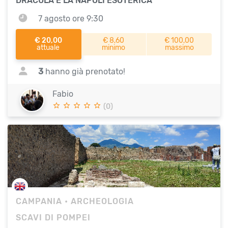
DRACULA E LA NAPOLI ESOTERICA
7 agosto ore 9:30
€ 20,00
€ 8,60
€ 100,00
attuale
minimo
massimo
3
hanno già prenotato!
Fabio
(0)
CAMPANIA
• ARCHEOLOGIA
SCAVI DI POMPEI