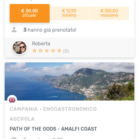
€ 30,00
€ 12,90
€ 150,00
attuale
minimo
massimo
3
hanno già prenotato!
Roberta
(0)
CAMPANIA
• ENOGASTRONOMICO
AGEROLA
PATH OF THE GODS - AMALFI COAST