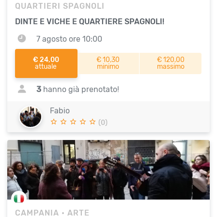
QUARTIERI SPAGNOLI
DINTE E VICHE E QUARTIERE SPAGNOLI!
7 agosto ore 10:00
€ 24,00
€ 10,30
€ 120,00
attuale
minimo
massimo
3
hanno già prenotato!
Fabio
(0)
CAMPANIA
• ARTE