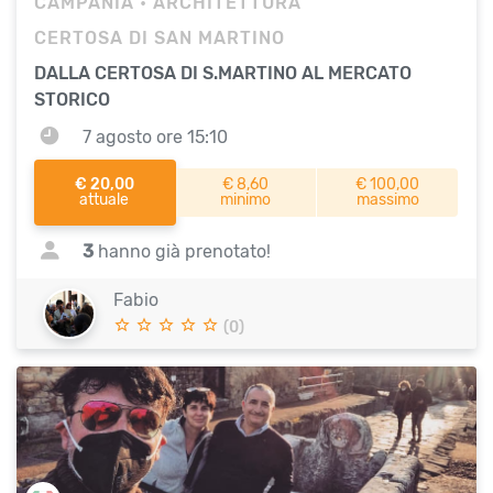
CAMPANIA
• ARCHITETTURA
CERTOSA DI SAN MARTINO
DALLA CERTOSA DI S.MARTINO AL MERCATO
STORICO
7 agosto ore 15:10
€ 20,00
€ 8,60
€ 100,00
attuale
minimo
massimo
3
hanno già prenotato!
Fabio
(0)