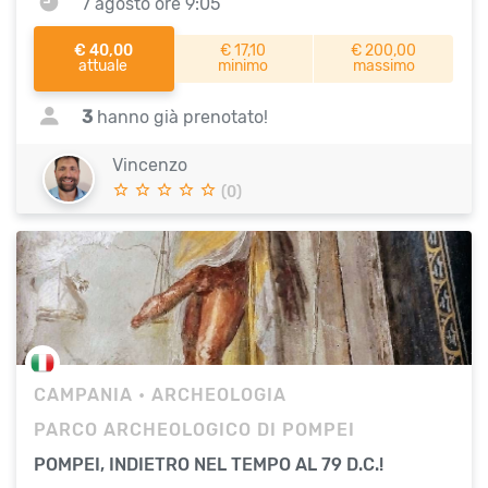
7 agosto ore 9:05
€ 40,00
€ 17,10
€ 200,00
attuale
minimo
massimo
3
hanno già prenotato!
Vincenzo
(0)
CAMPANIA
• ARCHEOLOGIA
PARCO ARCHEOLOGICO DI POMPEI
POMPEI, INDIETRO NEL TEMPO AL 79 D.C.!