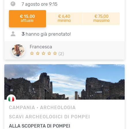
7 agosto ore 9:15
€ 15,00
€ 6,40
€ 75,00
attuale
minimo
massimo
3
hanno già prenotato!
Francesca
(2)
CAMPANIA
• ARCHEOLOGIA
SCAVI ARCHEOLOGICI DI POMPEI
ALLA SCOPERTA DI POMPEI