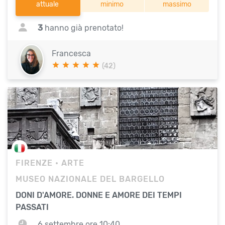
attuale
minimo
massimo
3
hanno già prenotato!
Francesca
(42)
FIRENZE
• ARTE
MUSEO NAZIONALE DEL BARGELLO
DONI D'AMORE. DONNE E AMORE DEI TEMPI
PASSATI
6 settembre ore 10:40