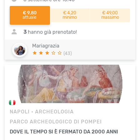
€ 9,80
€ 4,20
€ 49,00
attuale
minimo
massimo
3
hanno già prenotato!
Mariagrazia
(43)
NAPOLI
• ARCHEOLOGIA
PARCO ARCHEOLOGICO DI POMPEI
DOVE IL TEMPO SI È FERMATO DA 2000 ANNI