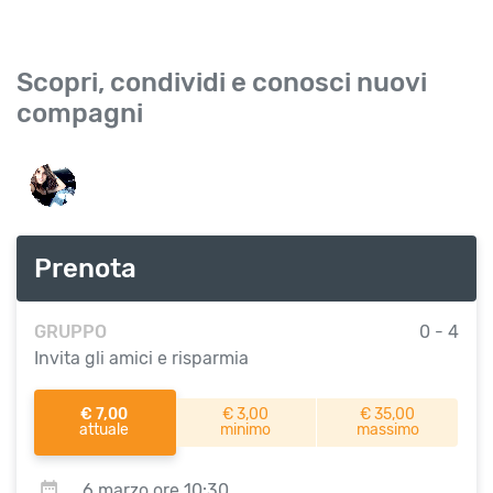
Scopri, condividi e conosci nuovi
compagni
Prenota
GRUPPO
0 - 4
Invita gli amici e risparmia
€ 7,00
€ 3,00
€ 35,00
attuale
minimo
massimo
6 marzo ore 10:30