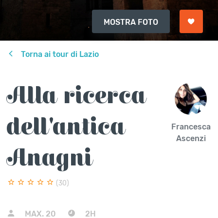
MOSTRA FOTO
Torna ai tour di Lazio
Alla ricerca
dell'antica
Francesca
Ascenzi
Anagni
(30)
MAX.
20
2H