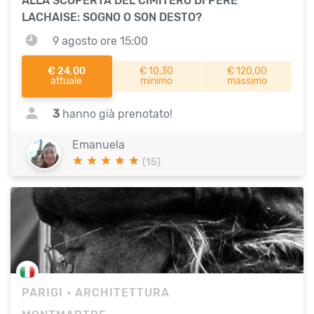
ALLA SCOPERTA DEL CIMITERO DI PÈRE
LACHAISE: SOGNO O SON DESTO?
9 agosto ore 15:00
€ 24,00
€ 10,30
€ 120,00
attuale
minimo
massimo
3
hanno già prenotato!
Emanuela
(15)
PARIGI
• ARCHITETTURA