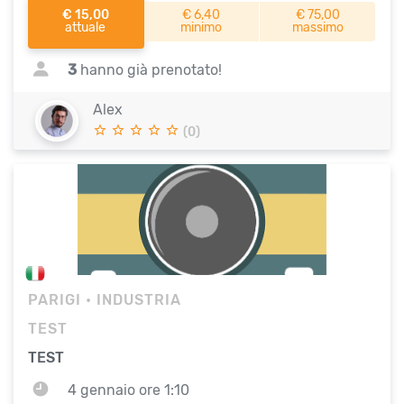
€ 15,00
€ 6,40
€ 75,00
attuale
minimo
massimo
3
hanno già prenotato!
Alex
(0)
PARIGI
• INDUSTRIA
TEST
TEST
4 gennaio ore 1:10