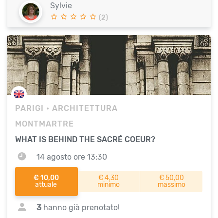
Sylvie
(2)
PARIGI
• ARCHITETTURA
MONTMARTRE
WHAT IS BEHIND THE SACRÉ COEUR?
14 agosto ore 13:30
€ 10,00
€ 4,30
€ 50,00
attuale
minimo
massimo
3
hanno già prenotato!