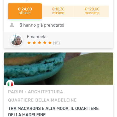
€ 24,00
€ 10,30
€ 120,00
attuale
minimo
massimo
3
hanno già prenotato!
Emanuela
(15)
PARIGI
• ARCHITETTURA
QUARTIERE DELLA MADELEINE
TRA MACARONS E ALTA MODA: IL QUARTIERE
DELLA MADELEINE