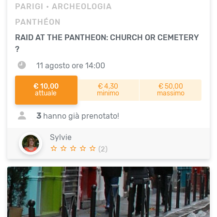
PARIGI
• ARCHEOLOGIA
PANTHÉON
RAID AT THE PANTHEON: CHURCH OR CEMETERY
?
11 agosto ore 14:00
€ 10,00
€ 4,30
€ 50,00
attuale
minimo
massimo
3
hanno già prenotato!
Sylvie
(2)