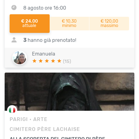
8 agosto ore 16:00
€ 24,00
€ 10,30
€ 120,00
attuale
minimo
massimo
3
hanno già prenotato!
Emanuela
(15)
PARIGI
• ARTE
CIMITERO PÈRE LACHAISE