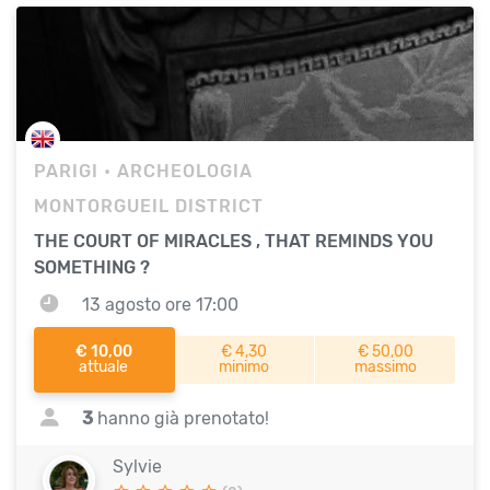
PARIGI
• ARCHEOLOGIA
MONTORGUEIL DISTRICT
THE COURT OF MIRACLES , THAT REMINDS YOU
SOMETHING ?
13 agosto ore 17:00
€ 10,00
€ 4,30
€ 50,00
attuale
minimo
massimo
3
hanno già prenotato!
Sylvie