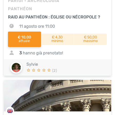
PARIGI
• ARCHEOLOGIA
PANTHÉON
RAID AU PANTHÉON : ÉGLISE OU NÉCROPOLE ?
11 agosto ore 11:00
€ 10,00
€ 4,30
€ 50,00
attuale
minimo
massimo
3
hanno già prenotato!
Sylvie
(2)