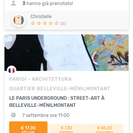
3
hanno già prenotato!
Christelle
(8)
PARIGI
• ARCHITETTURA
QUARTIER BELLEVILLE-MÉNILMONTANT
LE PARIS UNDERGROUND : STREET-ART À
BELLEVILLE-MÉNILMONTANT
7 settembre ore 11:00
€ 17,00
€ 7,30
€ 85,00
attuale
minimo
massimo