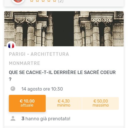
(2)
PARIGI
• ARCHITETTURA
MONMARTRE
QUE SE CACHE-T-IL DERRIÈRE LE SACRÉ COEUR
?
14 agosto ore 10:30
€ 10,00
€ 4,30
€ 50,00
attuale
minimo
massimo
3
hanno già prenotato!