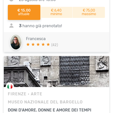
€ 15,00
€ 6,40
€ 75,00
attuale
minimo
massimo
3
hanno già prenotato!
Francesca
(42)
FIRENZE
• ARTE
MUSEO NAZIONALE DEL BARGELLO
DONI D'AMORE. DONNE E AMORE DEI TEMPI