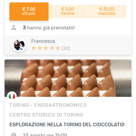
€ 7,00
€ 3,00
€ 35,00
attuale
minimo
massimo
3
hanno già prenotato!
Francesca
(30)
TORINO
• ENOGASTRONOMICO
CENTRO STORICO DI TORINO
ESPLORAZIONE NELLA TORINO DEL CIOCCOLATO!
23 agosto ore 15:00