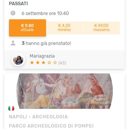
PASSATI
6 settembre ore 10:40
€ 9,80
€ 4,20
€ 49,00
attuale
minimo
massimo
3
hanno già prenotato!
Mariagrazia
(43)
NAPOLI
• ARCHEOLOGIA
PARCO ARCHEOLOGICO DI POMPEI