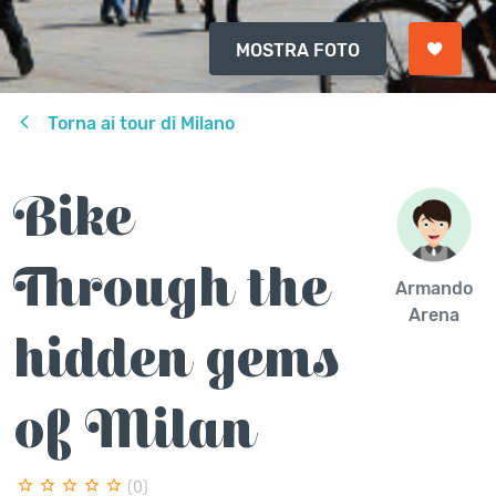
MOSTRA FOTO
Torna ai tour di Milano
Bike
Through the
Armando
Arena
hidden gems
of Milan
(0)