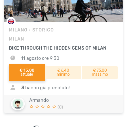
MILANO
• STORICO
MILAN
BIKE THROUGH THE HIDDEN GEMS OF MILAN
11 agosto ore 9:30
€ 15,00
€ 6,40
€ 75,00
attuale
minimo
massimo
3
hanno già prenotato!
Armando
(0)