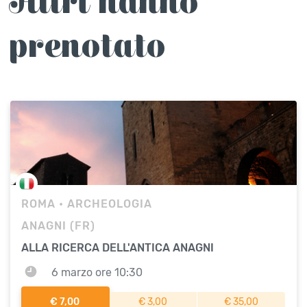
Altri hanno
prenotato
ROMA
• ARCHEOLOGIA
ANAGNI (FR)
ALLA RICERCA DELL'ANTICA ANAGNI
6 marzo ore 10:30
€ 7,00
€ 3,00
€ 35,00