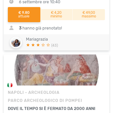
6 settembre ore 10:40
€ 9,80
€ 4,20
€ 49,00
attuale
minimo
massimo
3
hanno già prenotato!
Mariagrazia
(43)
NAPOLI
• ARCHEOLOGIA
PARCO ARCHEOLOGICO DI POMPEI
DOVE IL TEMPO SI È FERMATO DA 2000 ANNI