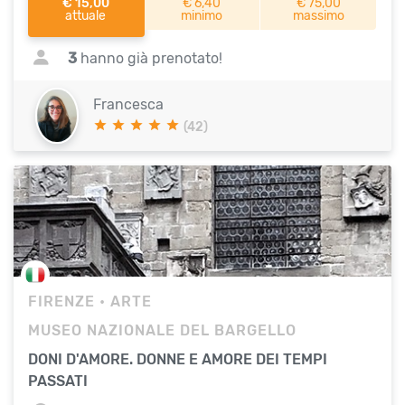
€ 15,00
€ 6,40
€ 75,00
attuale
minimo
massimo
3
hanno già prenotato!
Francesca
(42)
FIRENZE
• ARTE
MUSEO NAZIONALE DEL BARGELLO
DONI D'AMORE. DONNE E AMORE DEI TEMPI
PASSATI