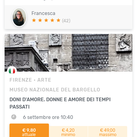
Francesca
(42)
FIRENZE
• ARTE
MUSEO NAZIONALE DEL BARGELLO
DONI D'AMORE. DONNE E AMORE DEI TEMPI
PASSATI
6 settembre ore 10:40
€ 9,80
€ 4,20
€ 49,00
attuale
minimo
massimo