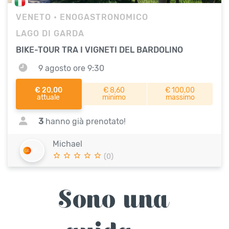
VENETO
• ENOGASTRONOMICO
LAGO DI GARDA
BIKE-TOUR TRA I VIGNETI DEL BARDOLINO
9 agosto ore 9:30
€ 20,00
€ 8,60
€ 100,00
attuale
minimo
massimo
3
hanno già prenotato!
Michael
(0)
Sono una