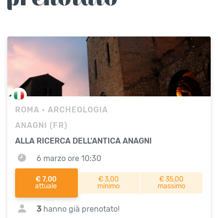
ROMA
• ARCHEOLOGIA
ANAGNI (FR)
ALLA RICERCA DELL'ANTICA ANAGNI
6 marzo ore 10:30
€ 7,00
€ 3,00
€ 35,00
attuale
minimo
massimo
3
hanno già prenotato!