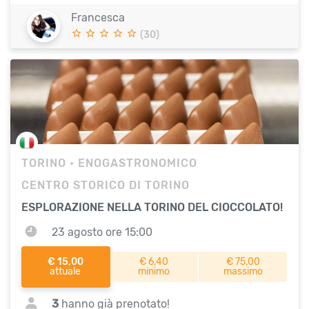
Francesca
(30)
TORINO
• ENOGASTRONOMICO
CENTRO STORICO DI TORINO
ESPLORAZIONE NELLA TORINO DEL CIOCCOLATO!
23 agosto ore 15:00
€ 15,00
€ 6,40
€ 75,00
attuale
minimo
massimo
3
hanno già prenotato!