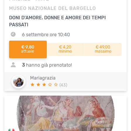
MUSEO NAZIONALE DEL BARGELLO
DONI D'AMORE. DONNE E AMORE DEI TEMPI
PASSATI
6 settembre ore 10:40
€ 9,80
€ 4,20
€ 49,00
attuale
minimo
massimo
3
hanno già prenotato!
Mariagrazia
(43)