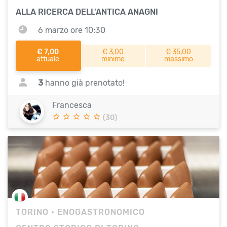
ALLA RICERCA DELL'ANTICA ANAGNI
6 marzo ore 10:30
€ 7,00
€ 3,00
€ 35,00
attuale
minimo
massimo
3
hanno già prenotato!
Francesca
(30)
TORINO
• ENOGASTRONOMICO