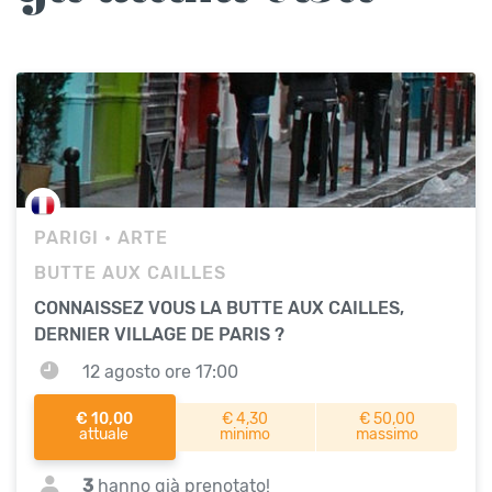
PARIGI
• ARTE
BUTTE AUX CAILLES
CONNAISSEZ VOUS LA BUTTE AUX CAILLES,
DERNIER VILLAGE DE PARIS ?
12 agosto ore 17:00
€ 10,00
€ 4,30
€ 50,00
attuale
minimo
massimo
3
hanno già prenotato!