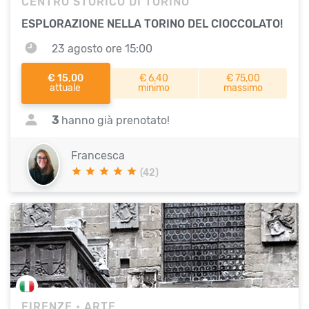
CENTRO STORICO DI TORINO
ESPLORAZIONE NELLA TORINO DEL CIOCCOLATO!
23 agosto ore 15:00
€ 15,00
€ 6,40
€ 75,00
attuale
minimo
massimo
3
hanno già prenotato!
Francesca
(42)
FIRENZE
• ARTE