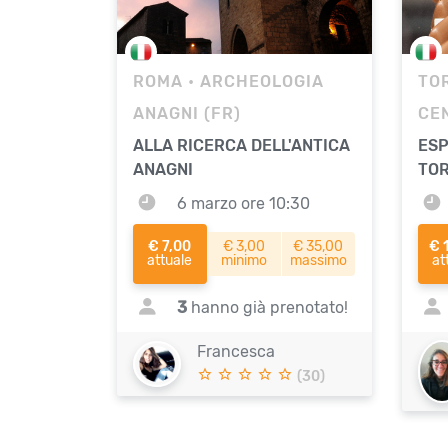
ROMA
• ARCHEOLOGIA
TO
ANAGNI (FR)
ALLA RICERCA DELL'ANTICA
ESP
ANAGNI
TOR
6 marzo ore 10:30
€ 7,00
€ 3,00
€ 35,00
€ 
attuale
minimo
massimo
at
3
hanno già prenotato!
Francesca
(30)