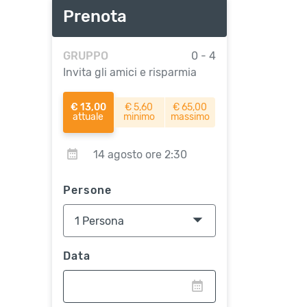
Prenota
GRUPPO
0 - 4
Invita gli amici e risparmia
€ 13,00
€ 5,60
€ 65,00
attuale
minimo
massimo
14 agosto ore 2:30
Persone
Data