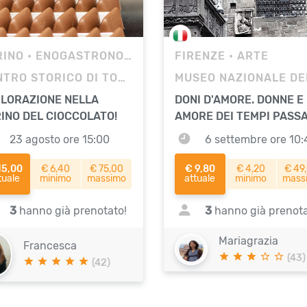
RINO
• ENOGASTRONOMICO
FIRENZE
• ARTE
CENTRO STORICO DI TORINO
LORAZIONE NELLA
DONI D'AMORE. DONNE E
INO DEL CIOCCOLATO!
AMORE DEI TEMPI PASSA
23 agosto ore 15:00
6 settembre ore 10:
15,00
€ 6,40
€ 75,00
€ 9,80
€ 4,20
€ 49
tuale
minimo
massimo
attuale
minimo
mass
3
hanno già prenotato!
3
hanno già prenota
Mariagrazia
Francesca
(43)
(42)