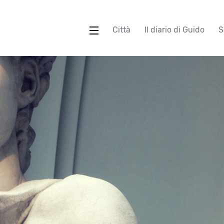
Città
Il diario di Guido
S