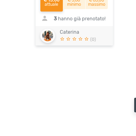
€ 13,00
€ 5,60
€ 65,00
attuale
minimo
massimo
3
hanno già prenotato!
Caterina
(0)