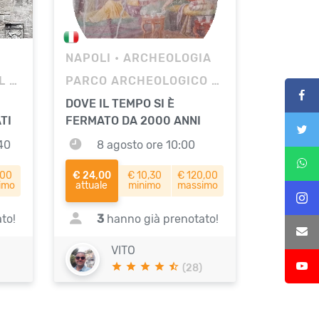
NAPOLI
• ARCHEOLOGIA
MUSEO NAZIONALE DEL BARGELLO
PARCO ARCHEOLOGICO DI POMPEI
DOVE IL TEMPO SI È
TI
FERMATO DA 2000 ANNI
40
8 agosto ore 10:00
,00
€ 24,00
€ 10,30
€ 120,00
imo
attuale
minimo
massimo
to!
3
hanno già prenotato!
VITO
(28)