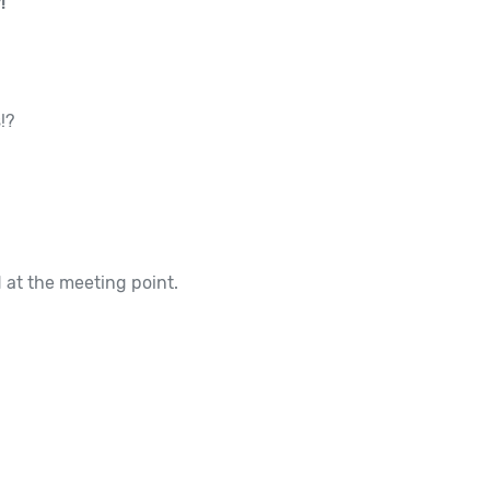
!
!?
d at the meeting point.