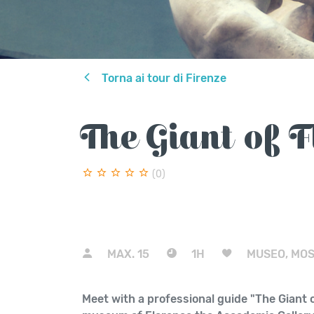
Torna ai tour di Firenze
The Giant of 
(0)
MAX.
15
1H
MUSEO, MO
Meet with a professional guide "The Giant o