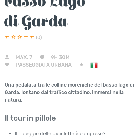
basso Lago
di Garda
(0)
MAX.
7
9H 30M
PASSEGGIATA URBANA
Una pedalata tra le colline moreniche del basso lago di
Garda, lontano dal traffico cittadino, immersi nella
natura.
Il tour in pillole
Il noleggio delle biciclette è compreso?