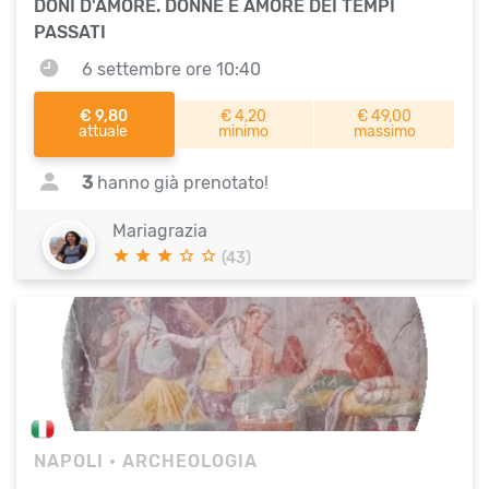
DONI D'AMORE. DONNE E AMORE DEI TEMPI
PASSATI
6 settembre ore 10:40
€ 9,80
€ 4,20
€ 49,00
attuale
minimo
massimo
3
hanno già prenotato!
Mariagrazia
(43)
NAPOLI
• ARCHEOLOGIA