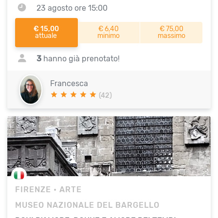
23 agosto ore 15:00
€ 15,00
€ 6,40
€ 75,00
attuale
minimo
massimo
3
hanno già prenotato!
Francesca
(42)
FIRENZE
• ARTE
MUSEO NAZIONALE DEL BARGELLO