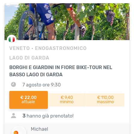
VENETO
• ENOGASTRONOMICO
LAGO DI GARDA
BORGHI E GIARDINI IN FIORE BIKE-TOUR NEL
BASSO LAGO DI GARDA
7 agosto ore 9:30
€ 22,00
€ 9,40
€ 110,00
attuale
minimo
massimo
3
hanno già prenotato!
Michael