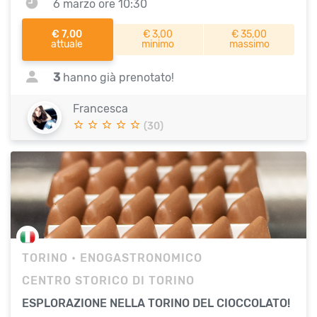
6 marzo ore 10:30
€ 7,00
€ 3,00
€ 35,00
attuale
minimo
massimo
3
hanno già prenotato!
Francesca
(30)
TORINO
• ENOGASTRONOMICO
CENTRO STORICO DI TORINO
ESPLORAZIONE NELLA TORINO DEL CIOCCOLATO!