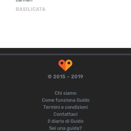
BASILICATA
© 2015 - 2019
Chi siamo
Come funziona Guido
Termini e condizioni
Contattaci
Il diario di Guido
Sei una guida?