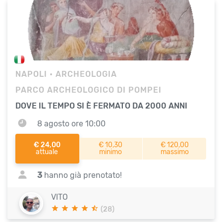
NAPOLI
• ARCHEOLOGIA
PARCO ARCHEOLOGICO DI POMPEI
DOVE IL TEMPO SI È FERMATO DA 2000 ANNI
8 agosto ore 10:00
€ 24,00
€ 10,30
€ 120,00
attuale
minimo
massimo
3
hanno già prenotato!
VITO
(28)