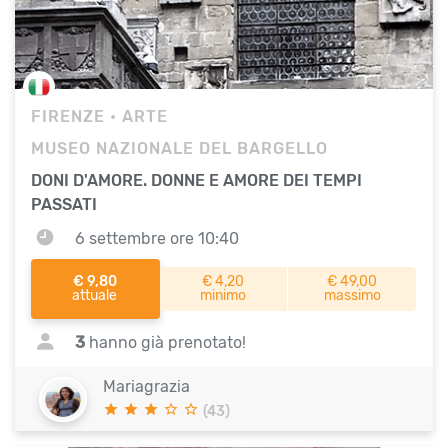
FIRENZE
• ARTE
MUSEO NAZIONALE DEL BARGELLO
DONI D'AMORE. DONNE E AMORE DEI TEMPI
PASSATI
6 settembre ore 10:40
€ 9,80
€ 4,20
€ 49,00
attuale
minimo
massimo
3
hanno già prenotato!
Mariagrazia
(43)