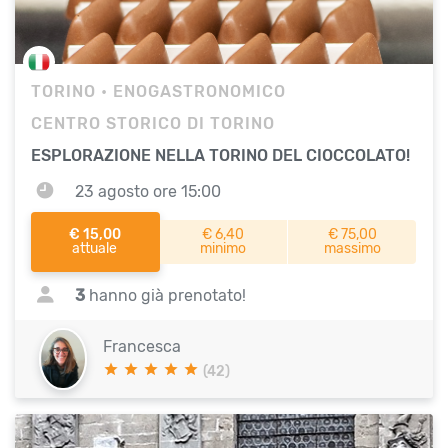
TORINO
• ENOGASTRONOMICO
CENTRO STORICO DI TORINO
ESPLORAZIONE NELLA TORINO DEL CIOCCOLATO!
23 agosto ore 15:00
€ 15,00
€ 6,40
€ 75,00
attuale
minimo
massimo
3
hanno già prenotato!
Francesca
(42)