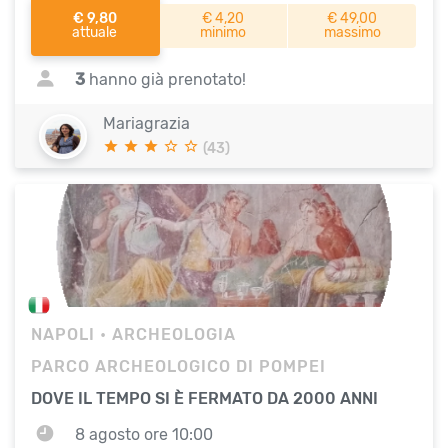
€ 9,80
€ 4,20
€ 49,00
attuale
minimo
massimo
3
hanno già prenotato!
Mariagrazia
(43)
NAPOLI
• ARCHEOLOGIA
PARCO ARCHEOLOGICO DI POMPEI
DOVE IL TEMPO SI È FERMATO DA 2000 ANNI
8 agosto ore 10:00