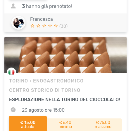
3
hanno già prenotato!
Francesca
(30)
TORINO
• ENOGASTRONOMICO
CENTRO STORICO DI TORINO
ESPLORAZIONE NELLA TORINO DEL CIOCCOLATO!
23 agosto ore 15:00
€ 15,00
€ 6,40
€ 75,00
attuale
minimo
massimo