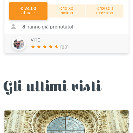
€ 24,00
€ 10,30
€ 120,00
attuale
minimo
massimo
3
hanno già prenotato!
VITO
(28)
Gli ultimi visti